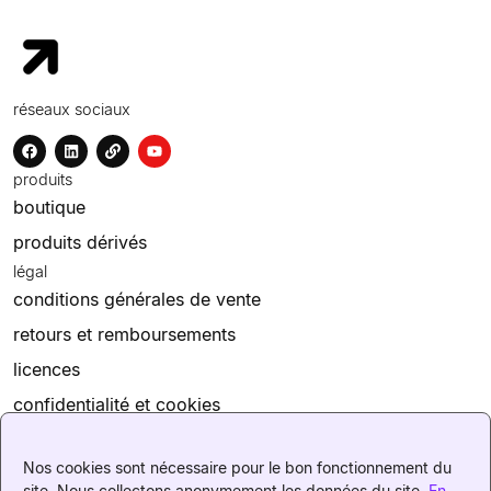
réseaux sociaux
produits
boutique
produits dérivés
légal
conditions générales de vente
retours et remboursements
licences
confidentialité et cookies
mentions légales
Nos cookies sont nécessaire pour le bon fonctionnement du
pour avoir accès à un compte. Merci de réaliser un achat sur
notre site.
site. Nous collectons anonymement les données du site.
En