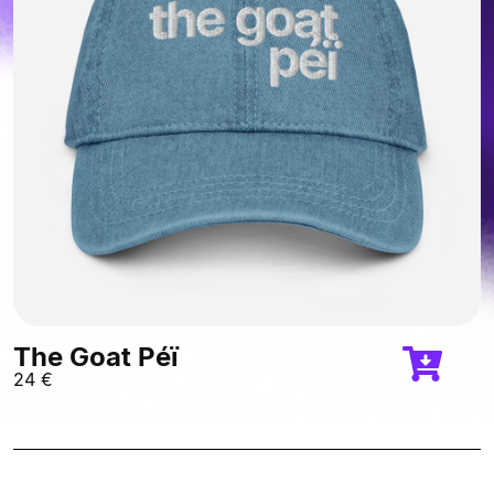
The Goat Péï
24
€